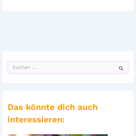
S
u
c
h
e
n
n
Das könnte dich auch
a
c
interessieren:
h
: