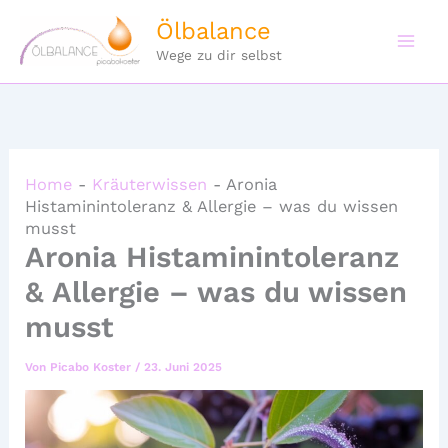
Zum
Ölbalance
Inhalt
Wege zu dir selbst
springen
Home
-
Kräuterwissen
-
Aronia
Histaminintoleranz & Allergie – was du wissen
musst
Aronia Histaminintoleranz
& Allergie – was du wissen
musst
Von
Picabo Koster
/
23. Juni 2025